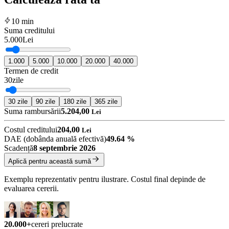
10 min
Suma creditului
5.000
Lei
1.000
5.000
10.000
20.000
40.000
Termen de credit
30
zile
30
zile
90
zile
180
zile
365
zile
Suma rambursării
5.204,00
Lei
Costul creditului
204,00
Lei
DAE (dobânda anuală efectivă)
49.64
%
Scadență
8 septembrie 2026
Aplică pentru această sumă
Exemplu reprezentativ pentru ilustrare. Costul final depinde de
evaluarea cererii.
20.000+
cereri prelucrate