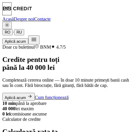
Acasă
Despre noi
Contacte
·
RO
RU
Aplică acum
Doar cu buletinul
BNM
4.7/5
Credite pentru toți
până la
40 000 lei
Completează cererea online — în doar 10 minute primești banii cash
sau în cont. Fără birocrație, fără giranți, fără bătăi de cap.
Cum funcționează
Aplică acum
10 min
până la aprobare
40 000
lei maxim
0 lei
comisioane ascunse
Calculator de credite
Calculează rata ta